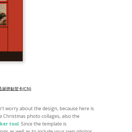
圣诞拼贴贺卡(CN)
on't worry about the design, because here is
he Christmas photo collages, also the
ker tool
. Since the template is
ings as well as to include your own photos,