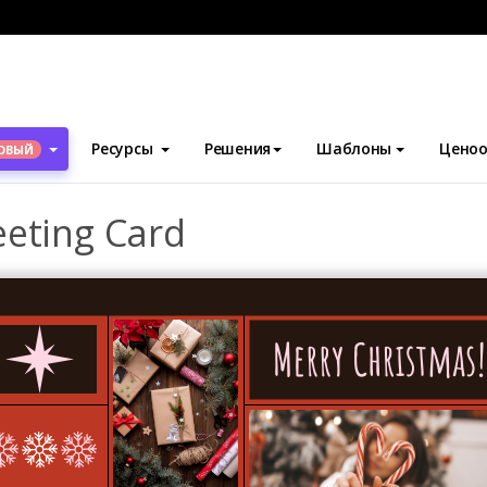
блоны
Поздравительные открытки
Christmas Collage Greetin
Ресурсы
Решения
Шаблоны
Ценоо
ОВЫЙ
eeting Card