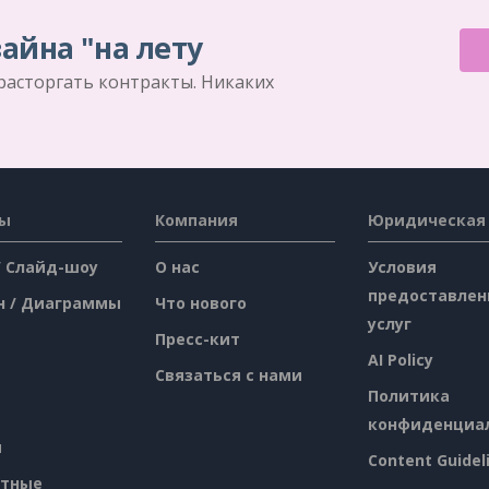
айна "на лету
 расторгать контракты. Никаких
сы
Компания
Юридическая
/ Слайд-шоу
О нас
Условия
предоставлен
н / Диаграммы
Что нового
услуг
Пресс-кит
AI Policy
Связаться с нами
Политика
конфиденциа
я
Content Guidel
атные