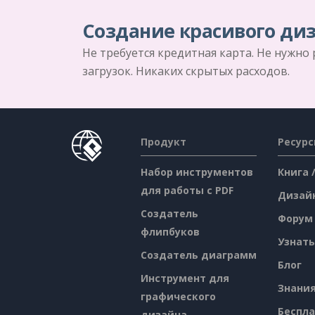
Создание красивого диз
Не требуется кредитная карта. Не нужно
загрузок. Никаких скрытых расходов.
Продукт
Ресур
Набор инструментов
Книга 
для работы с PDF
Дизай
Создатель
Форум
флипбуков
Узнать
Создатель диаграмм
Блог
Инструмент для
Знани
графического
Беспл
дизайна