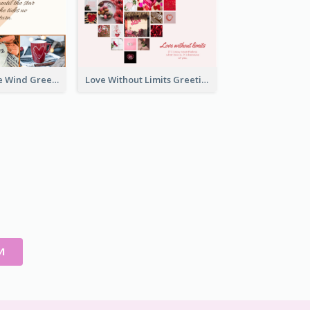
Love Is Like The Wind Greeting Card
Love Without Limits Greeting Card
И