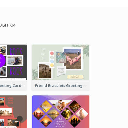
рытки
Cool Besties Greeting Card
Friend Bracelets Greeting Card