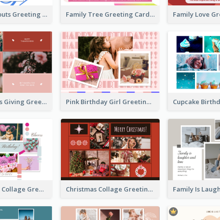
Family Hangouts Greeting Card
Family Tree Greeting Card
Happy Thanks Giving Greeting Card
Pink Birthday Girl Greeting Card
Pink Birthday Collage Greeting Card
Christmas Collage Greeting Card