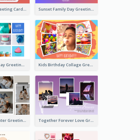
Family Love Greeting Card
Sunset Family Day Greeting Card
Cupcake Birthday Greeting Card
Kids Birthday Collage Greeting Card
Family Is Laughter Greeting Card
Together Forever Love Greeting Card