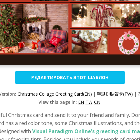
РЕДАКТИРОВАТЬ ЭТОТ ШАБЛОН
Version:
Christmas Collage Greeting Card(EN)
|
聖誕拼貼賀卡(TW)
|
View this page in:
EN
TW
CN
tiful Christmas card and send it to your friend and family. D
rd has a red color tone, some Christmas illustrations, and t
designed with
Visual Paradigm Online's greeting card ma
our favorite tints. Besides, you include your words of greet