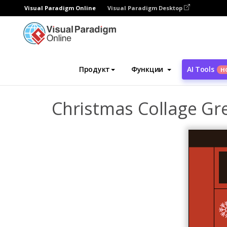
Visual Paradigm Online
Visual Paradigm Desktop
Инструмент графического дизайна
Ша
Продукт
Функции
AI Tools
Н
Christmas Collage Gr