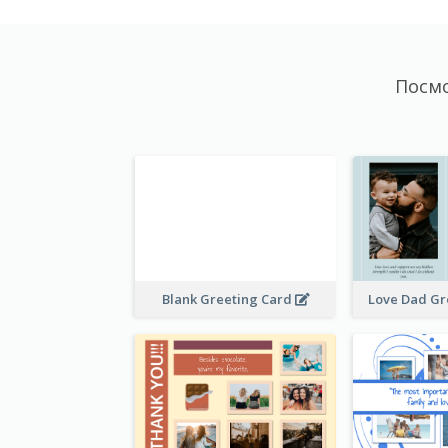
Посм
Blank Greeting Card
Love Dad Gr