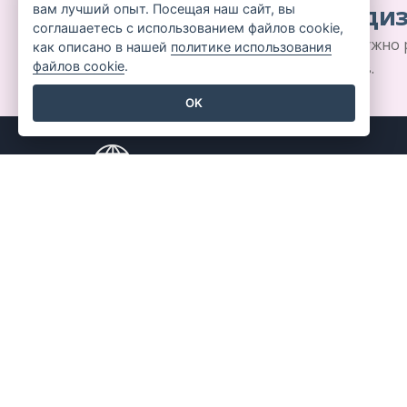
Создание красивого диз
вам лучший опыт. Посещая наш сайт, вы
соглашаетесь с использованием файлов cookie,
Не требуется кредитная карта. Не нужно
как описано в нашей
политике использования
файлов cookie
.
загрузок. Никаких скрытых расходов.
OK
Продукт
Ресур
Набор инструментов
Книга 
для работы с PDF
Дизай
Создатель
Форум
флипбуков
Узнать
Создатель диаграмм
Блог
Инструмент для
Знани
графического
Беспл
дизайна
инстр