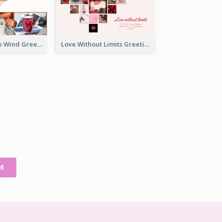
Love Is Like The Wind Greeting Card
Love Without Limits Greeting Card
И