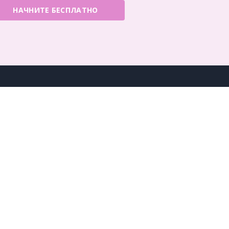
НАЧНИТЕ БЕСПЛАТНО
Найти нас на
ия
Популярные продукты
льности
Visual Paradigm Онлайн
ines
ы
Visual Paradigm Desktop