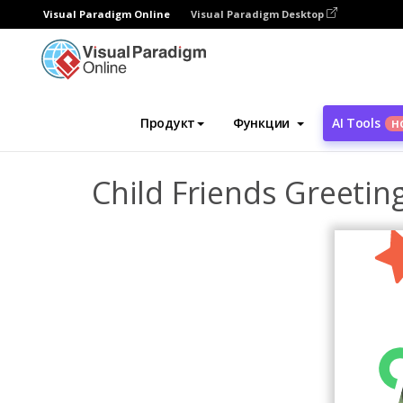
Visual Paradigm Online
Visual Paradigm Desktop
Инструмент графического дизайна
Ша
Продукт
Функции
AI Tools
Н
Child Friends Greetin