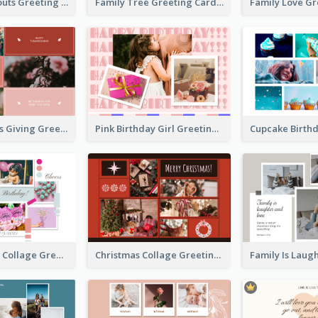
Family Hangouts Greeting Card
Family Tree Greeting Card
Happy Thanks Giving Greeting Card
Pink Birthday Girl Greeting Card
Pink Birthday Collage Greeting Card
Christmas Collage Greeting Card