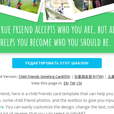
РЕДАКТИРОВАТЬ ЭТОТ ШАБЛОН
ed Version:
Child Friends Greeting Card(EN)
|
兒童朋友賀卡(TW)
|
儿童
View this page in:
EN
TW
CN
friend, here is a child friends card template that can help you
e, some child friend photos, and the textbox to give you inp
re
. You can easily customize the design, change the text, col
 a lot of images that you can select in InfoART.