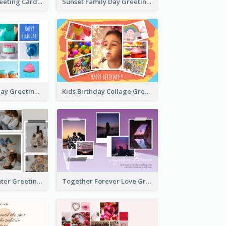
Family Love Greeting Card
Sunset Family Day Greeting Card
Cupcake Birthday Greeting Card
Kids Birthday Collage Greeting Card
Family Is Laughter Greeting Card
Together Forever Love Greeting Card