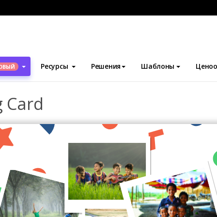
блоны
Поздравительные открытки
Child Friends Greeting Car
Ресурсы
Решения
Шаблоны
Ценоо
ОВЫЙ
g Card