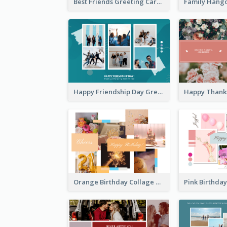
Best Friends Greeting Card
Happy Friendship Day Greeting Card
Orange Birthday Collage Greeting Card