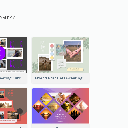
рытки
Cool Besties Greeting Card
Friend Bracelets Greeting Card