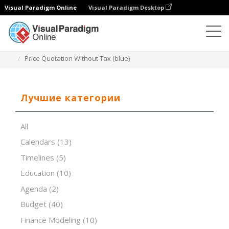
Visual Paradigm Online
Visual Paradigm Desktop
Редактор электронных таблиц
Шаблоны
Price Quotation Without Tax (blue)
Лучшие категории
All
Calendars
(13)
Timelines
(5)
Education
(10)
Agenda
(2)
Budget
(40)
Finance Modeling
(10)