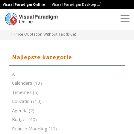
Visual Paradigm Online
Visual Paradigm Desktop
Edytor arkuszy kalkulacyjnych
Szablony
Price Quotation Without Tax (blue)
Najlepsze kategorie
All
Calendars
(13)
Timelines
(5)
Education
(10)
Agenda
(2)
Budget
(40)
Finance Modeling
(10)