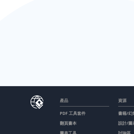
產品
資源
PDF 工具套件
書籍/幻
翻頁書本
設計/圖
圖表工具
討論區