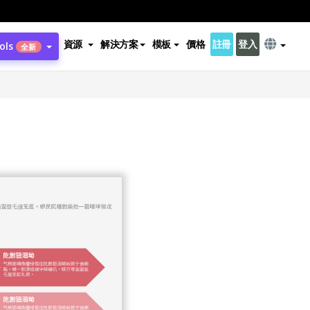
資源
解決方案
模板
價格
註冊
登入
ols
全新