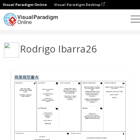
Visual Paradigm Online
Visual Paradigm Desktop
社區
用戶
Rodrigo Ibarra26
商業模型畫布