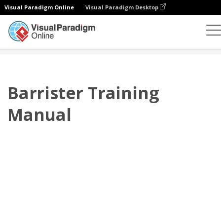
Visual Paradigm Online
Visual Paradigm Desktop
翻頁書本
模板
培訓手冊
Barrister Training Manual
Barrister Training
Manual