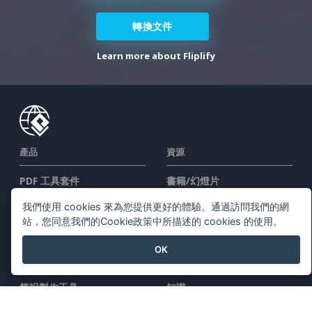
轉換文件
Learn more about Fliplify
產品
資源
PDF 工具套件
書籍/幻燈片
翻頁書本
設計/圖表
我們使用 cookies 來為您提供更好的體驗。通過訪問我們的網
站，您同意我們的Cookie政策中所描述的 cookies 的使用。
圖表工具
討論區
設計工具
學習
OK
文檔編輯器
博客
简报製作工具
知識
試算表編輯器
免費工具