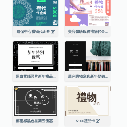
瑜伽中心禮物代金券
美容體驗服務禮物代金券
黑白電腦照片新年禮品卡
黑色購物寫真新年促銷禮品卡
藝術感黑色星期五優惠券
$100禮品卡