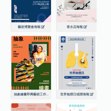
藝術博覽會海報
香水店海報
抽象繪畫即興藝術工作坊海報
世界無煙日戒煙海報