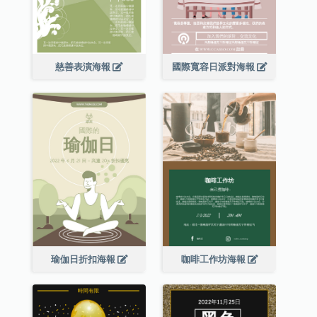
慈善表演海報
國際寬容日派對海報
瑜伽日折扣海報
咖啡工作坊海報