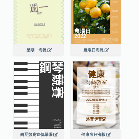
星期一海報
農場日海報
鋼琴競賽宣傳單張
健康烹飪海報