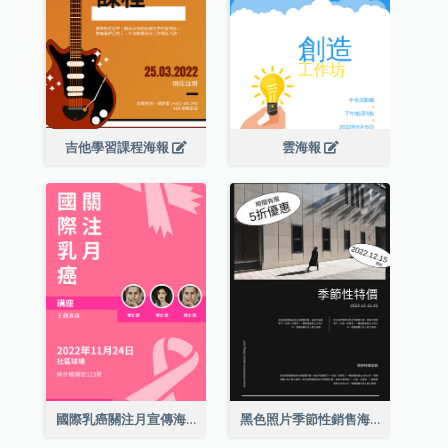
吉他學習課程海報
雲海報
國際乳癌關注月宣傳海報
黑色照片季節性銷售海報