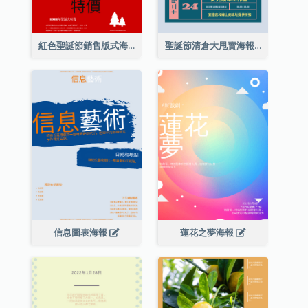
紅色聖誕節銷售版式海報
聖誕節清倉大甩賣海報
信息圖表海報
蓮花之夢海報