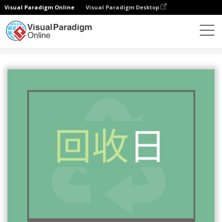
Visual Paradigm Online
Visual Paradigm Desktop
設計
模板
海報
回收日