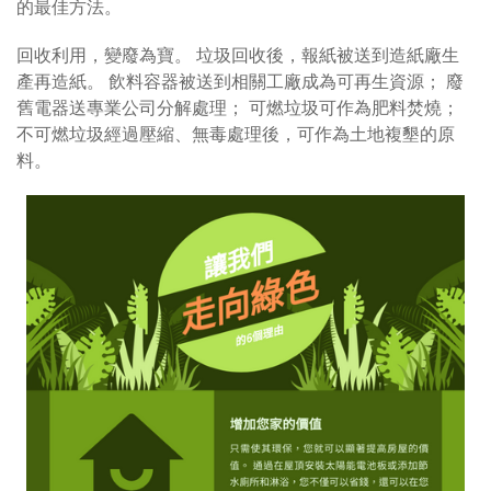
的最佳方法。
回收利用，變廢為寶。 垃圾回收後，報紙被送到造紙廠生
產再造紙。 飲料容器被送到相關工廠成為可再生資源； 廢
舊電器送專業公司分解處理； 可燃垃圾可作為肥料焚燒；
不可燃垃圾經過壓縮、無毒處理後，可作為土地複墾的原
料。