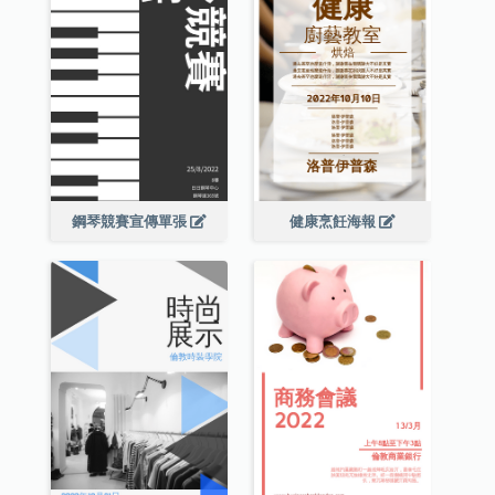
鋼琴競賽宣傳單張
健康烹飪海報