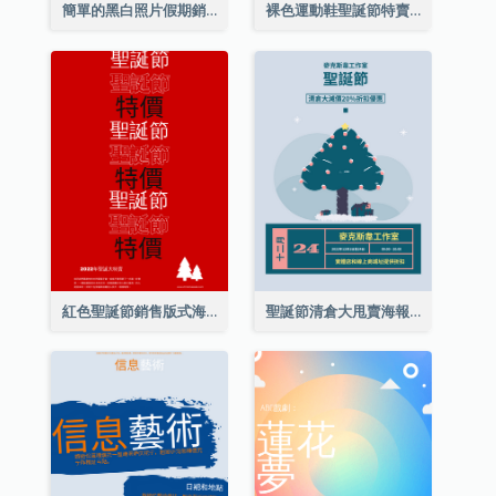
簡單的黑白照片假期銷售海報
裸色運動鞋聖誕節特賣海報
紅色聖誕節銷售版式海報
聖誕節清倉大甩賣海報