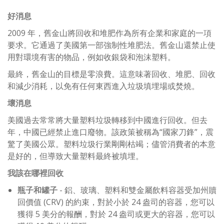
好消息
2009 年，舊金山將回收和堆肥作為所有企業和家庭的一項
要求。它通過了美國第一部強制性堆肥法。舊金山還禁止使
用對環境有害的物品，例如收銀袋和泡沫塑料。
最終，舊金山的目標是零浪費。這意味著回收、堆肥、回收
和減少消耗，以免有任何東西進入垃圾填埋場或焚燒。
壞消息
美國過去常常將大量塑料垃圾轉移到中國進行回收。但去
年，中國已經禁止進口廢物。該政策被稱為“國家刀鋒”，震
驚了美國公眾。塑料垃圾行業剛剛枯竭；儘管消費者的本意
是好的，但導致大量塑料最終被填埋。
我該在哪裡回收
瓶子和罐子
- 鋁、玻璃、塑料和雙金屬飲料容器受加州贖
回價值 (CRV) 的約束，對於小於 24 盎司的容器，您可以
獲得 5 美分的報酬，對於 24 盎司或更大的容器，您可以