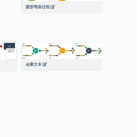
圆形弯曲过程
会聚文本