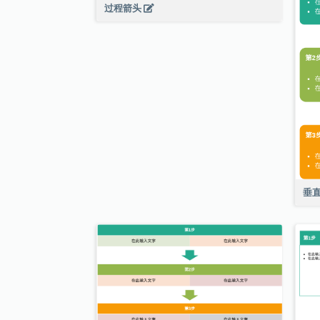
过程箭头
垂