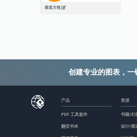
垂直方程
创建专业的图表，一
产品
资源
PDF 工具套件
书籍/幻
翻页书本
设计/图