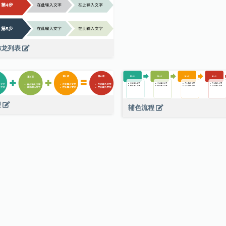
佛龙列表
程
辅色流程