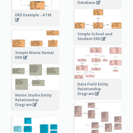
Database
ERD Example - ATM
Simple School and
Student ERD
Simple Movie Rental
ERD
Data Field Entity
Relationship
Diagram
Movie Studio Entity
Relationship
Diagram