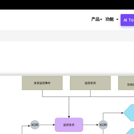
产品
功能
AI To