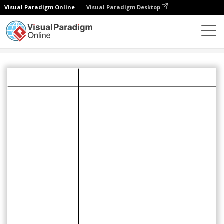
Visual Paradigm Online
Visual Paradigm Desktop
图表
模板
T 图
Double T Chart Template