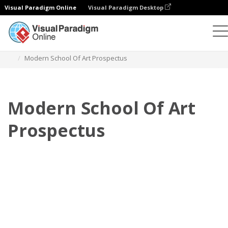
Visual Paradigm Online
Visual Paradigm Desktop
翻页书本
模板
招股书
Modern School Of Art Prospectus
Modern School Of Art
Prospectus