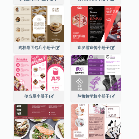
肉桂卷面包店小册子
直发器宣传小册子
便当屋小册子
芭蕾舞学校小册子