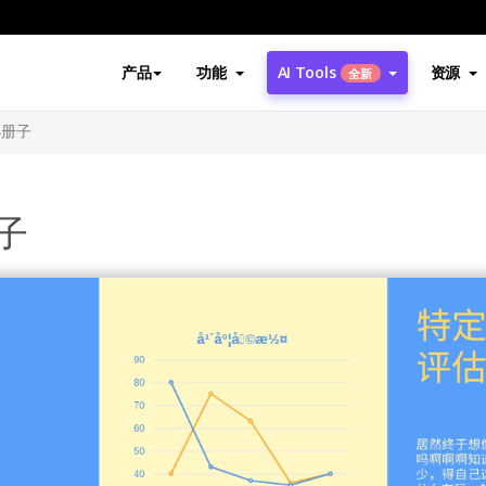
产品
功能
AI Tools
资源
全新
小册子
子