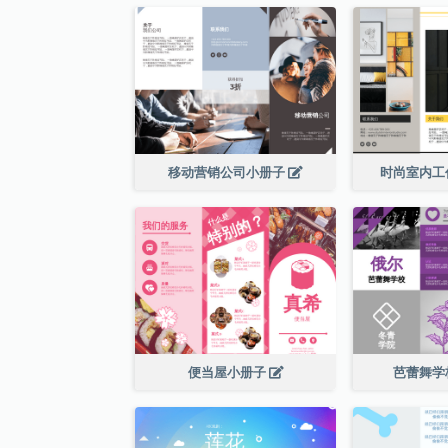
移动营销公司小册子
时尚室内工
便当屋小册子
芭蕾舞学