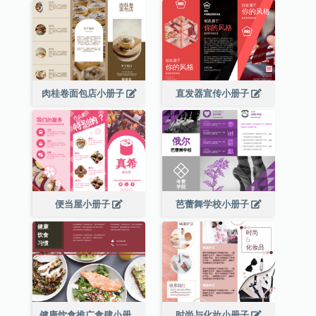
肉桂卷面包店小册子
直发器宣传小册子
便当屋小册子
芭蕾舞学校小册子
健康饮食推广食肆小册子
时尚与化妆小册子