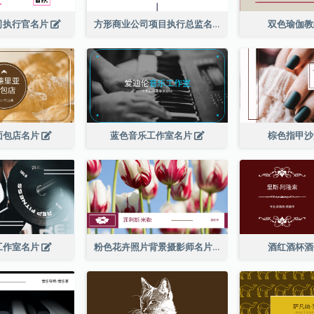
司执行官名片
方形商业公司项目执行总监名片
双色瑜伽
面包店名片
蓝色音乐工作室名片
棕色指甲
工作室名片
粉色花卉照片背景摄影师名片
酒红酒杯