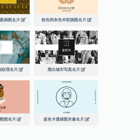
图案插图名片
粉色和灰色羊驼插图名片
画纹理名片
黑白城市写真名片
的熊图名片
蓝色卡通插图肖像名片