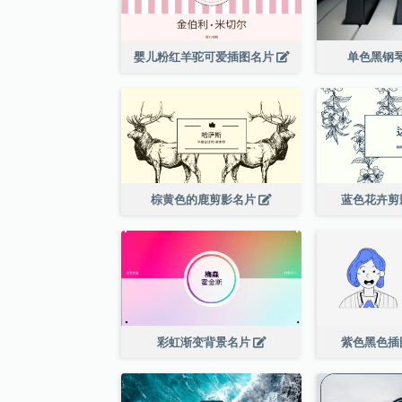
婴儿粉红羊驼可爱插图名片
单色黑钢
棕黄色的鹿剪影名片
蓝色花卉剪
彩虹渐变背景名片
紫色黑色插