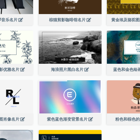
琴音乐名片
棕猫剪影咖啡馆名片
黄金埃及骆驼
影优雅名片
海浪照片黑白名片
蓝色和金色绘
图肖像名片
紫色蓝色渐变背景名片
粉色和棕色