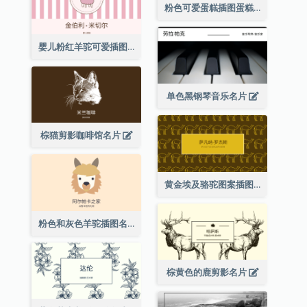
粉色可爱蛋糕插图蛋糕店名片
婴儿粉红羊驼可爱插图名片
单色黑钢琴音乐名片
棕猫剪影咖啡馆名片
黄金埃及骆驼图案插图名片
粉色和灰色羊驼插图名片
棕黄色的鹿剪影名片