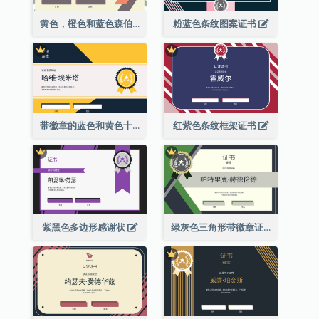
黄色，橙色和蓝色森伯斯特证书
粉蓝色条纹图案证书
带徽章的蓝色和黄色十年证书
红紫色条纹框架证书
紫黑色多边形感谢状
绿灰色三角形带徽章证书