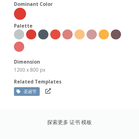
Dominant Color
Palette
Dimension
1200 x 800 px
Related Templates
圣诞节
探索更多 证书 模板