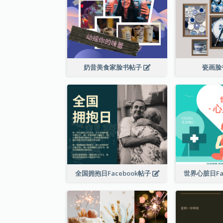
奶昔美食家脸书帖子
瓷画脸
全国拥抱日Facebook帖子
世界心脏日Fa