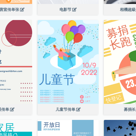
令营宣传单张
电影节
相機超
展传单
儿童节传单
募捐