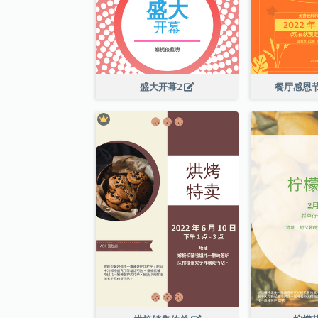
盛大开幕2
餐厅感恩