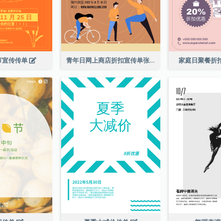
节宣传传单
青年日网上商店折扣宣传单张
家庭日聚餐折