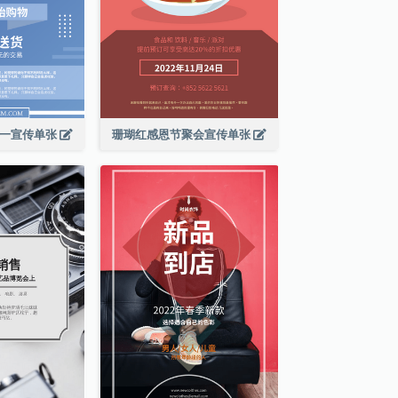
期一宣传单张
珊瑚红感恩节聚会宣传单张