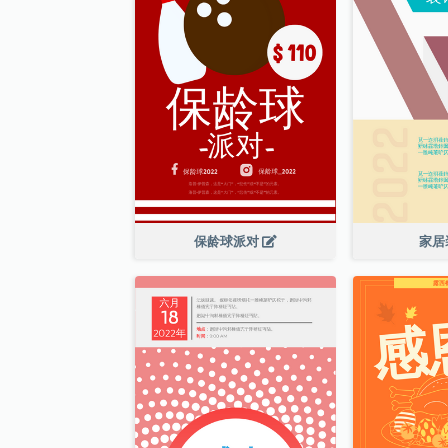
保龄球派对
家居