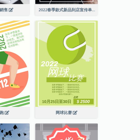
級銷售
2022春季款式新品到店宣传单张
长跑
网球比赛