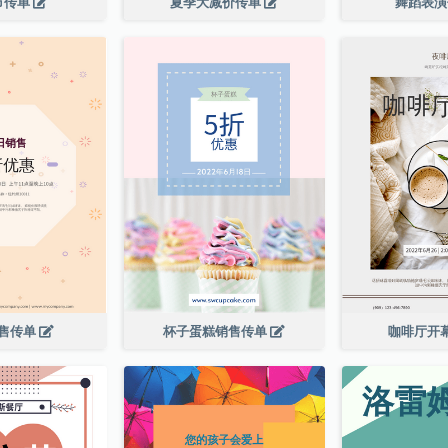
节传单
夏季大减价传单
舞蹈表
售传单
杯子蛋糕销售传单
咖啡厅开