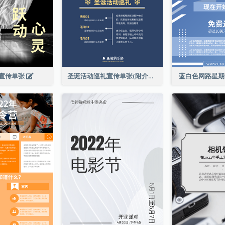
宣传单张
圣诞活动巡礼宣传单张(附介绍)
蓝白色网路星