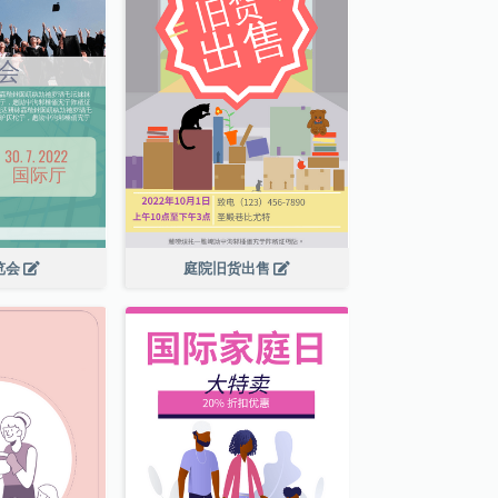
览会
庭院旧货出售