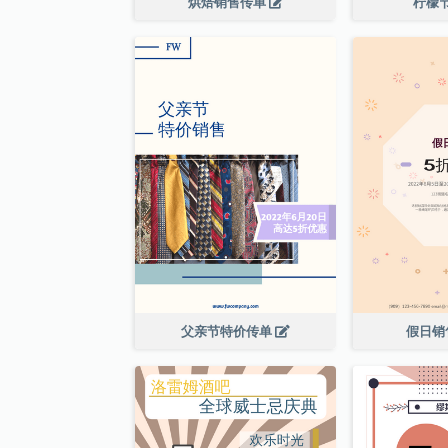
烘焙销售传单
柠檬
父亲节特价传单
假日销