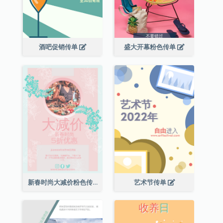
酒吧促销传单
盛大开幕粉色传单
新春时尚大减价粉色传单
艺术节传单