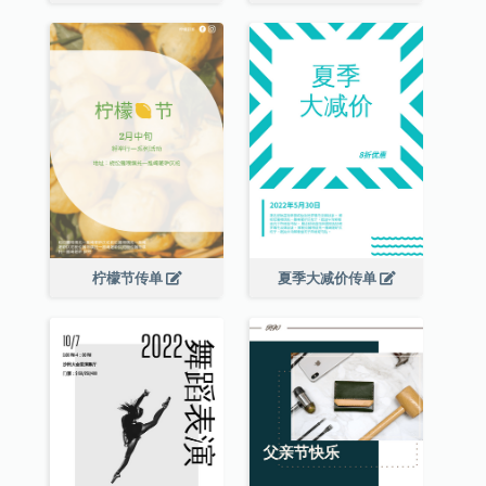
柠檬节传单
夏季大减价传单