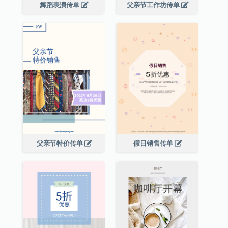
舞蹈表演传单
父亲节工作坊传单
父亲节特价传单
假日销售传单