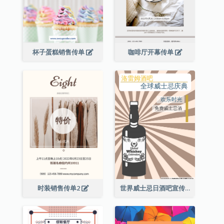
杯子蛋糕销售传单
咖啡厅开幕传单
时装销售传单2
世界威士忌日酒吧宣传传单