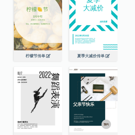
柠檬节传单
夏季大减价传单