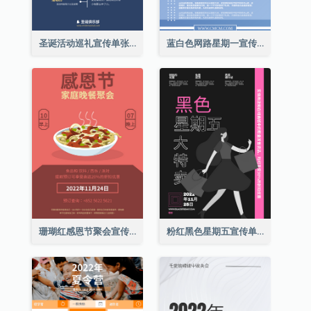
圣诞活动巡礼宣传单张(附介绍)
蓝白色网路星期一宣传单张
珊瑚红感恩节聚会宣传单张
粉红黑色星期五宣传单张