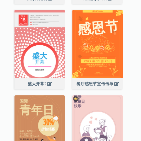
盛大开幕2
餐厅感恩节宣传传单