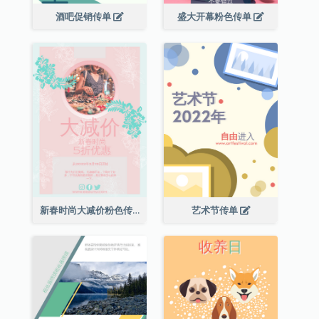
酒吧促销传单
盛大开幕粉色传单
新春时尚大减价粉色传单
艺术节传单