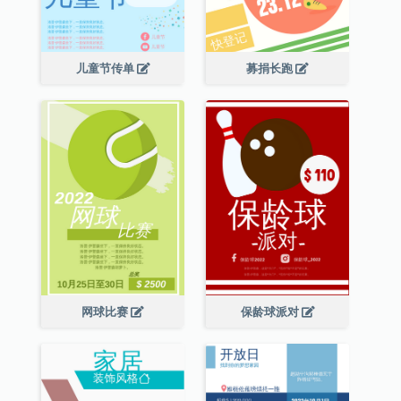
儿童节传单
募捐长跑
网球比赛
保龄球派对