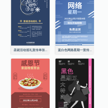
圣诞活动巡礼宣传单张(附介绍)
蓝白色网路星期一宣传单张