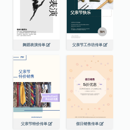
舞蹈表演传单
父亲节工作坊传单
父亲节特价传单
假日销售传单