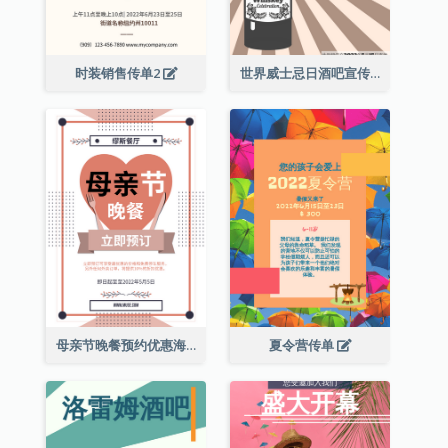
时装销售传单2
世界威士忌日酒吧宣传传单
母亲节晚餐预约优惠海报
夏令营传单