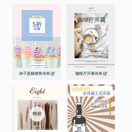
杯子蛋糕销售传单
咖啡厅开幕传单