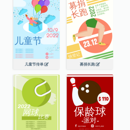
儿童节传单
募捐长跑