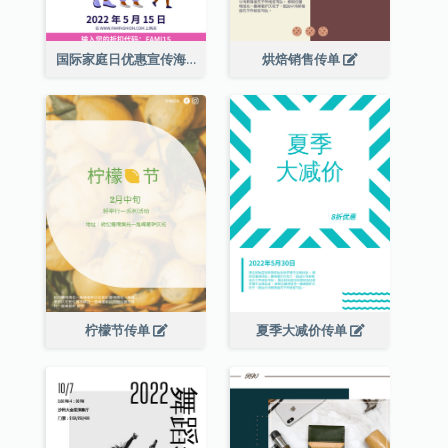
国际家庭日优惠宣传海报
烘焙销售传单
柠檬节传单
夏季大减价传单