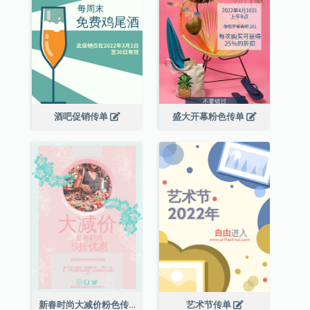
酒吧促销传单
盛大开幕粉色传单
新春时尚大减价粉色传单
艺术节传单