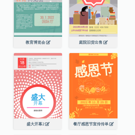
教育博览会
庭院旧货出售
盛大开幕2
餐厅感恩节宣传传单