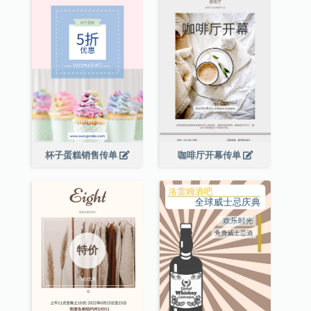
杯子蛋糕销售传单
咖啡厅开幕传单