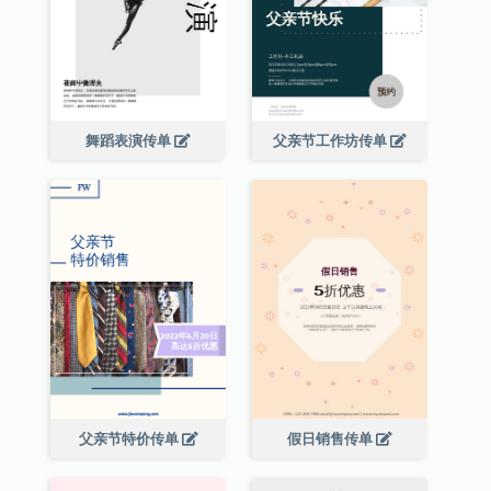
舞蹈表演传单
父亲节工作坊传单
父亲节特价传单
假日销售传单