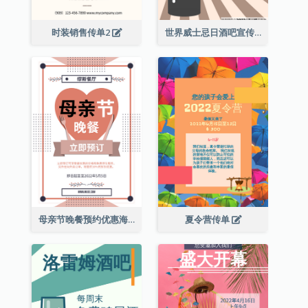
时装销售传单2
世界威士忌日酒吧宣传传单
母亲节晚餐预约优惠海报
夏令营传单