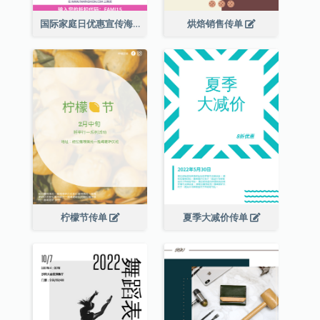
国际家庭日优惠宣传海报
烘焙销售传单
柠檬节传单
夏季大减价传单