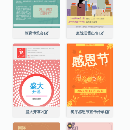
教育博览会
庭院旧货出售
盛大开幕2
餐厅感恩节宣传传单