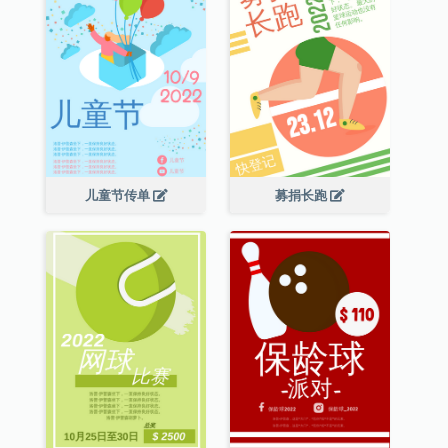
儿童节传单
募捐长跑