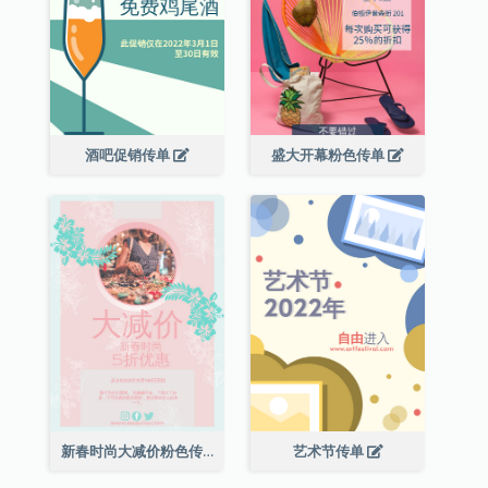
酒吧促销传单
盛大开幕粉色传单
新春时尚大减价粉色传单
艺术节传单