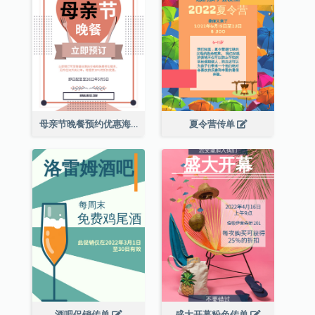
母亲节晚餐预约优惠海报
夏令营传单
酒吧促销传单
盛大开幕粉色传单