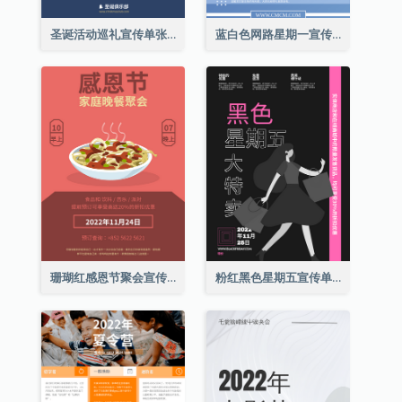
圣诞活动巡礼宣传单张(附介绍)
蓝白色网路星期一宣传单张
珊瑚红感恩节聚会宣传单张
粉红黑色星期五宣传单张