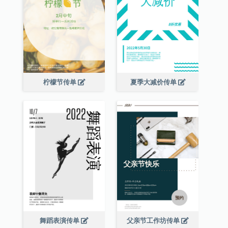
柠檬节传单
夏季大减价传单
舞蹈表演传单
父亲节工作坊传单