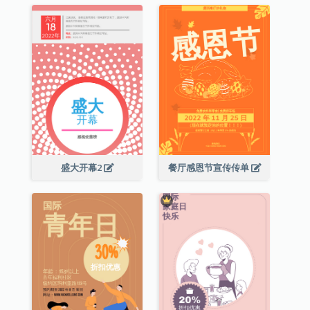
盛大开幕2
餐厅感恩节宣传传单