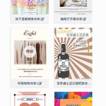
杯子蛋糕销售传单
咖啡厅开幕传单
时装销售传单2
世界威士忌日酒吧宣传传单