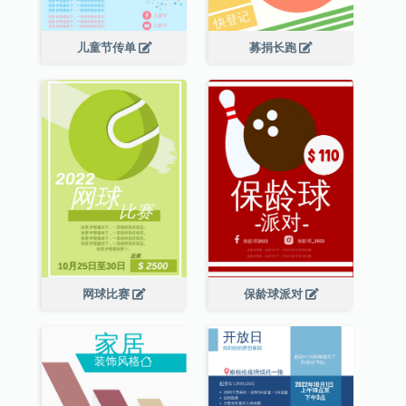
儿童节传单
募捐长跑
网球比赛
保龄球派对