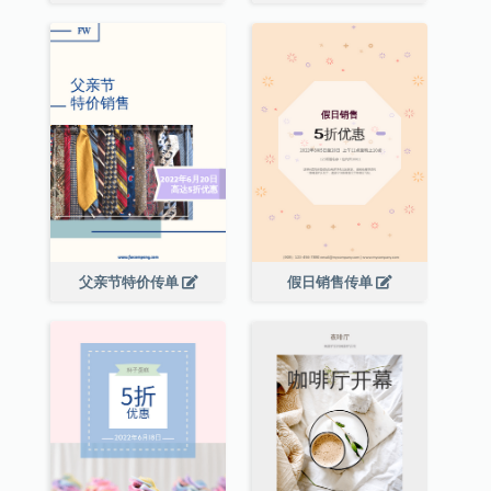
父亲节特价传单
假日销售传单