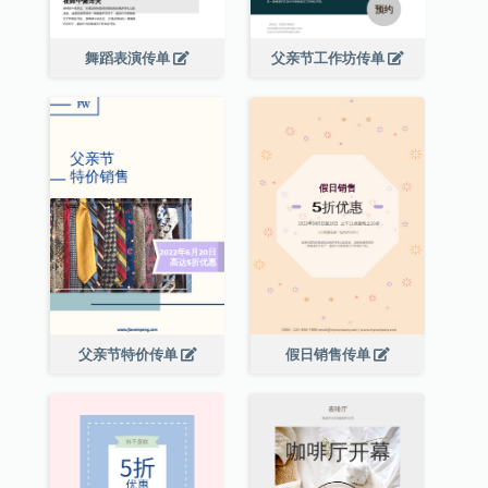
舞蹈表演传单
父亲节工作坊传单
父亲节特价传单
假日销售传单