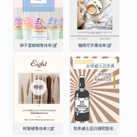
杯子蛋糕销售传单
咖啡厅开幕传单
时装销售传单2
世界威士忌日酒吧宣传传单