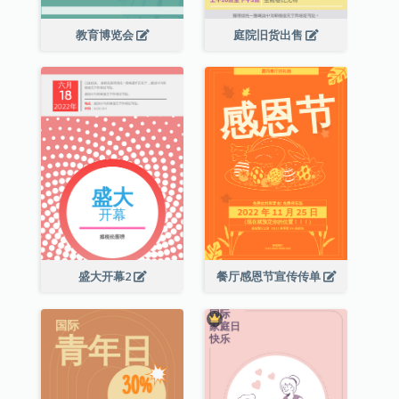
教育博览会
庭院旧货出售
盛大开幕2
餐厅感恩节宣传传单