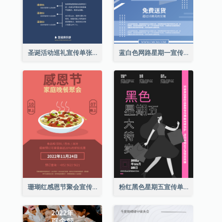
圣诞活动巡礼宣传单张(附介绍)
蓝白色网路星期一宣传单张
珊瑚红感恩节聚会宣传单张
粉红黑色星期五宣传单张