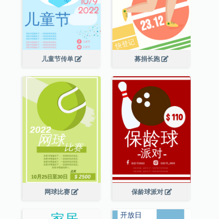
儿童节传单
募捐长跑
网球比赛
保龄球派对