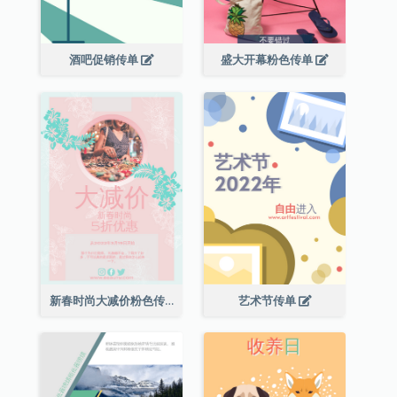
酒吧促销传单
盛大开幕粉色传单
新春时尚大减价粉色传单
艺术节传单