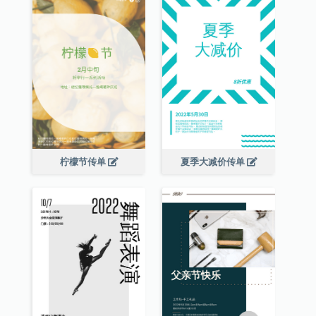
柠檬节传单
夏季大减价传单