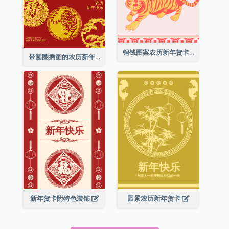
铜钱图案农历新年贺卡
带圆圈插图的农历新年快乐贺卡
新年贺卡附特色装饰
园景农历新年贺卡