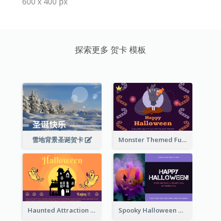
600 x 400 px
探索更多 贺卡 模板
雪地背景圣诞贺卡
Monster Themed Fun Halloween Greeting Card
Haunted Attraction Themed Halloween Card
Spooky Halloween Greeting Card