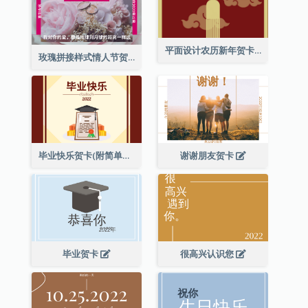
平面设计农历新年贺卡与装饰
玫瑰拼接样式情人节贺卡
毕业快乐贺卡(附简单配图)
谢谢朋友贺卡
毕业贺卡
很高兴认识您