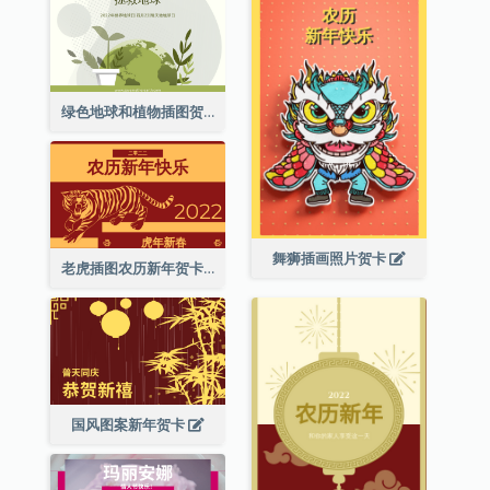
绿色地球和植物插图贺卡
舞狮插画照片贺卡
老虎插图农历新年贺卡
国风图案新年贺卡