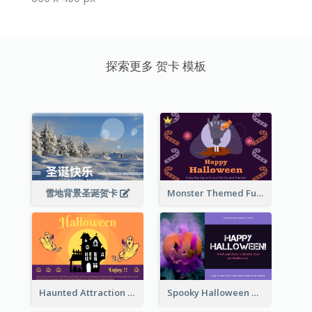
探索更多 贺卡 模板
雪地背景圣诞贺卡
Monster Themed Fun Halloween Greeting Card
Haunted Attraction Themed Halloween Card
Spooky Halloween Greeting Card