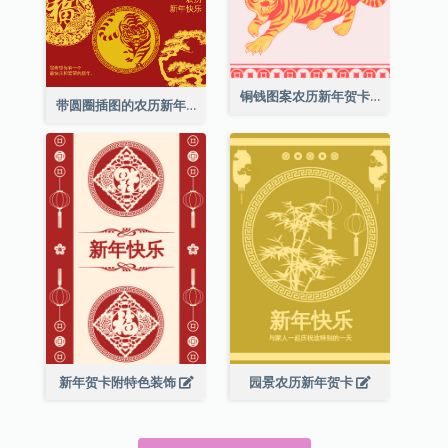
铜钱图案农历新年贺卡
带圆圈插图的农历新年快乐贺卡
新年贺卡附特色装饰
园景农历新年贺卡