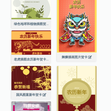
绿色地球和植物插图贺卡
舞狮插画照片贺卡
老虎插图农历新年贺卡
国风图案新年贺卡