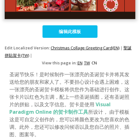
编辑此模板
Edit Localized Version:
Christmas Collage Greeting Card(EN)
|
聖誕
拼貼賀卡(TW)
|
View this page in:
EN
TW
CN
圣诞节快乐！是时候制作一张漂亮的圣诞贺卡并将其发
送给您的朋友和家人了。不要担心设计会遇上困难，这
一张漂亮的圣诞贺卡模板将供您作为基础进行创作。这
张卡片以红色为主调，配上一些圣诞插图，还有圣诞照
片的拼贴，以及文字信息。贺卡是使用
Visual
Paradigm Online 的贺卡制作工具
所设计， 由于模板
这是可自定义创作的，您可以将颜色更改为您喜欢的色
调。此外，您还可以修改问候语以及您自己的照片、插
图、图案等。