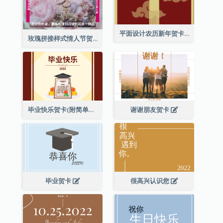
平面设计农历新年贺卡与装饰
玫瑰拼接样式情人节贺卡
毕业快乐贺卡(附简单配图)
谢谢朋友贺卡
毕业贺卡
很高兴认识您