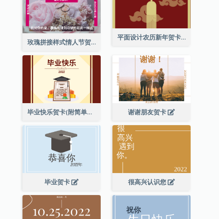
平面设计农历新年贺卡与装饰
玫瑰拼接样式情人节贺卡
毕业快乐贺卡(附简单配图)
谢谢朋友贺卡
毕业贺卡
很高兴认识您