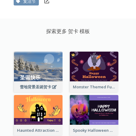
复活节
探索更多 贺卡 模板
雪地背景圣诞贺卡
Monster Themed Fun Halloween Greeting Card
Haunted Attraction Themed Halloween Card
Spooky Halloween Greeting Card