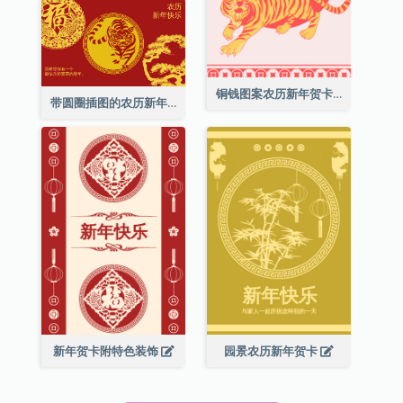
铜钱图案农历新年贺卡
带圆圈插图的农历新年快乐贺卡
新年贺卡附特色装饰
园景农历新年贺卡