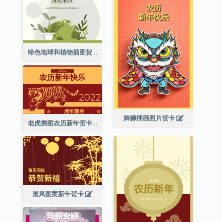
绿色地球和植物插图贺卡
舞狮插画照片贺卡
老虎插图农历新年贺卡
国风图案新年贺卡