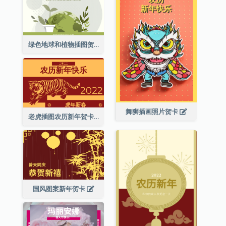
绿色地球和植物插图贺卡
舞狮插画照片贺卡
老虎插图农历新年贺卡
国风图案新年贺卡