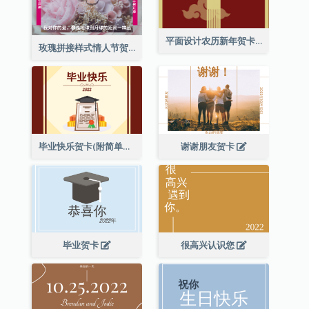
平面设计农历新年贺卡与装饰
玫瑰拼接样式情人节贺卡
毕业快乐贺卡(附简单配图)
谢谢朋友贺卡
毕业贺卡
很高兴认识您