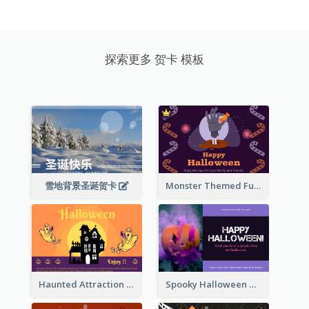
探索更多 贺卡 模板
雪地背景圣诞贺卡
Monster Themed Fun Halloween Greeting Card
Haunted Attraction Themed Halloween Card
Spooky Halloween Greeting Card