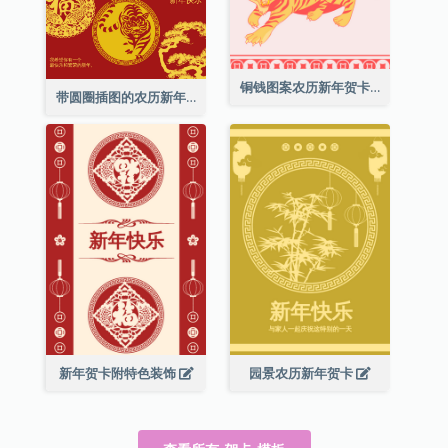
铜钱图案农历新年贺卡
带圆圈插图的农历新年快乐贺卡
新年贺卡附特色装饰
园景农历新年贺卡