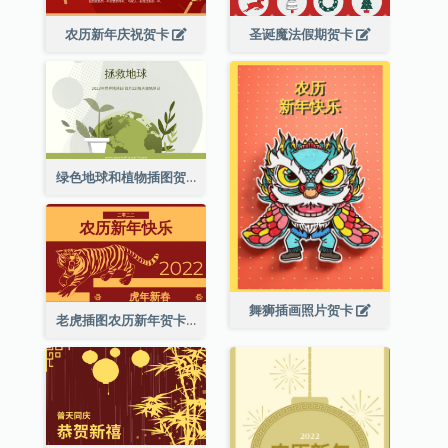
农历新年庆祝贺卡
圣诞魔法假期贺卡
绿色地球和植物插图贺卡
舞狮插画照片贺卡
老虎插图农历新年贺卡