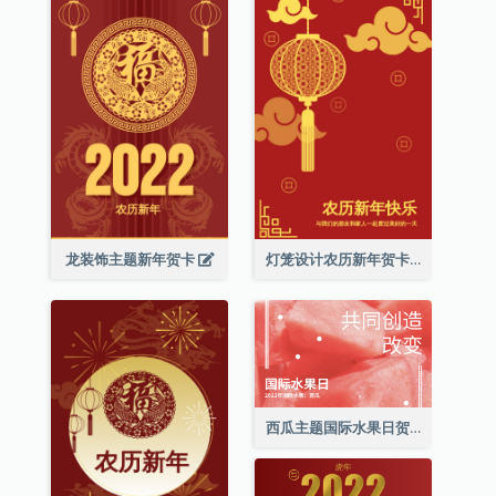
龙装饰主题新年贺卡
灯笼设计农历新年贺卡
西瓜主题国际水果日贺卡