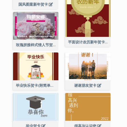
国风图案新年贺卡
平面设计农历新年贺卡与装饰
玫瑰拼接样式情人节贺卡
毕业快乐贺卡(附简单配图)
谢谢朋友贺卡
毕业贺卡
很高兴认识您