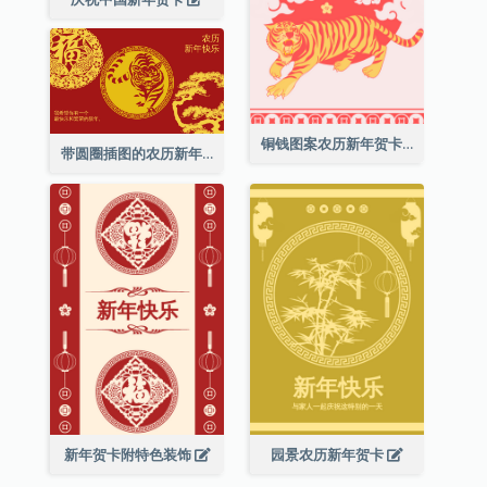
铜钱图案农历新年贺卡
带圆圈插图的农历新年快乐贺卡
新年贺卡附特色装饰
园景农历新年贺卡