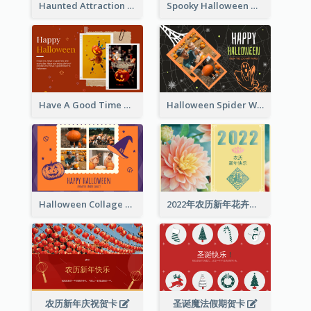
Haunted Attraction Themed Halloween Card
Spooky Halloween Greeting Card
Have A Good Time This Halloween Greeting Card
Halloween Spider Web Greeting Card
Halloween Collage Greeting Card
2022年农历新年花卉照片贺卡
农历新年庆祝贺卡
圣诞魔法假期贺卡