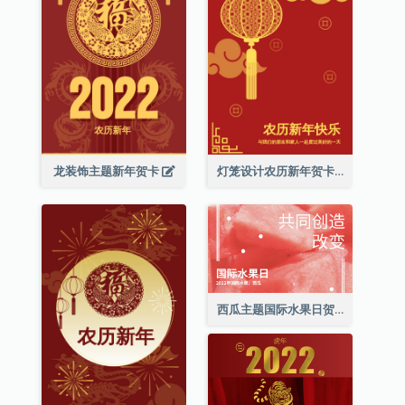
龙装饰主题新年贺卡
灯笼设计农历新年贺卡
西瓜主题国际水果日贺卡