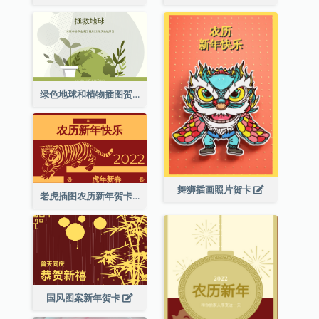
绿色地球和植物插图贺卡
舞狮插画照片贺卡
老虎插图农历新年贺卡
国风图案新年贺卡