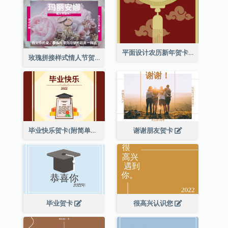
平面设计农历新年贺卡与装饰
玫瑰拼接样式情人节贺卡
毕业快乐贺卡(附简单配图)
谢谢朋友贺卡
毕业贺卡
很高兴认识您