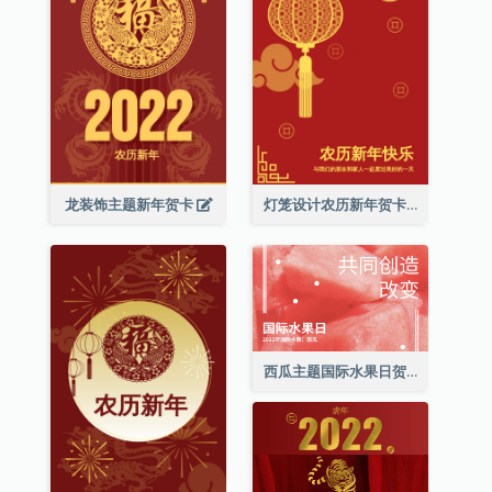
龙装饰主题新年贺卡
灯笼设计农历新年贺卡
西瓜主题国际水果日贺卡