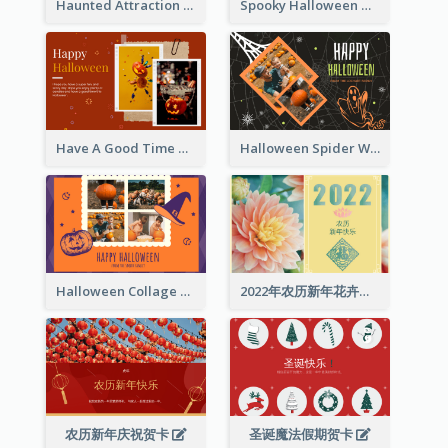
Haunted Attraction Themed Halloween Card
Spooky Halloween Greeting Card
Have A Good Time This Halloween Greeting Card
Halloween Spider Web Greeting Card
Halloween Collage Greeting Card
2022年农历新年花卉照片贺卡
农历新年庆祝贺卡
圣诞魔法假期贺卡