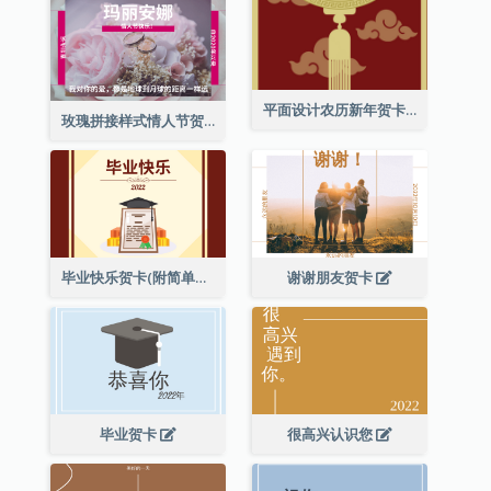
平面设计农历新年贺卡与装饰
玫瑰拼接样式情人节贺卡
毕业快乐贺卡(附简单配图)
谢谢朋友贺卡
毕业贺卡
很高兴认识您