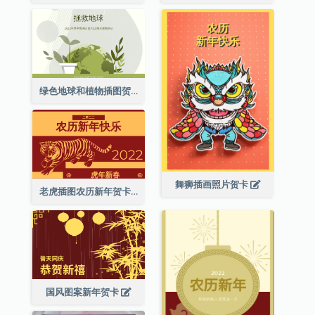
绿色地球和植物插图贺卡
舞狮插画照片贺卡
老虎插图农历新年贺卡
国风图案新年贺卡