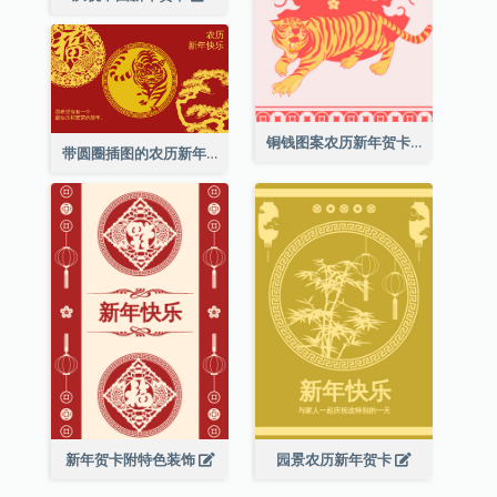
铜钱图案农历新年贺卡
带圆圈插图的农历新年快乐贺卡
新年贺卡附特色装饰
园景农历新年贺卡