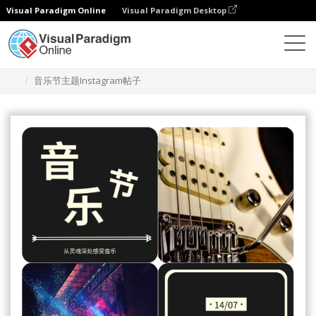
Visual Paradigm Online
Visual Paradigm Desktop
设计
模板
Instagram 帖子
音乐节主题Instagram帖子