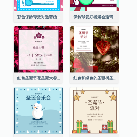
彩色保龄球派对邀请函
保龄球爱好者聚会邀请函
红色圣诞节花圣诞大餐请柬
红色和绿色的圣诞树圣诞派对邀请函