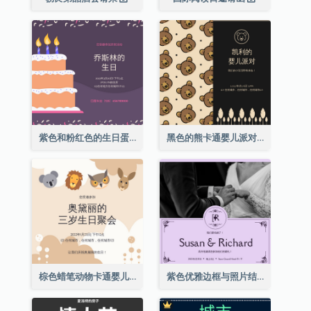
紫色和粉红色的生日蛋糕插图聚会请柬
黑色的熊卡通婴儿派对请柬
棕色蜡笔动物卡通婴儿生日邀请
紫色优雅边框与照片结婚请柬