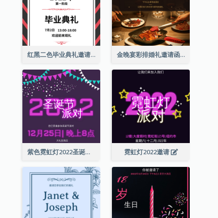
红黑二色毕业典礼邀请函
金晚宴彩排婚礼邀请函
紫色霓虹灯2022圣诞晚会邀请函
霓虹灯2022邀请