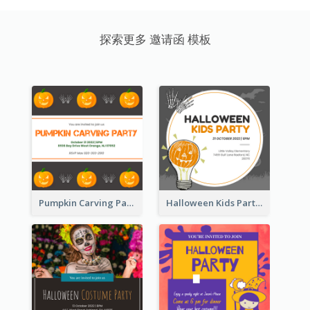
探索更多 邀请函 模板
Pumpkin Carving Party Invitation
Halloween Kids Party Invitation