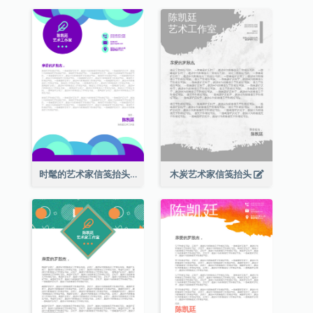
时髦的艺术家信笺抬头
木炭艺术家信笺抬头