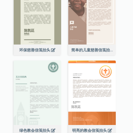
环保慈善信笺抬头
简单的儿童慈善信笺抬头
绿色教会信笺抬头
明亮的教会信笺抬头