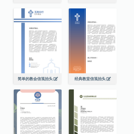
简单的教会信笺抬头
经典教堂信笺抬头