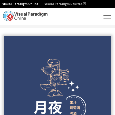
Visual Paradigm Online
Visual Paradigm Desktop
设计
模板
Logo
月夜酒吧标志