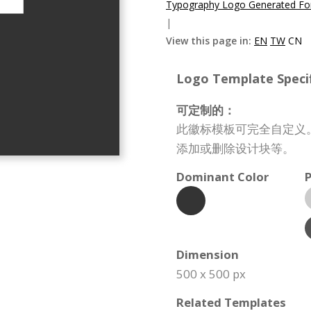
Typography Logo Generated For
|
View this page in:
EN
TW
CN
Logo Template Specif
可定制的：
此徽标模板可完全自定义
添加或删除设计块等。
Dominant Color
P
Dimension
500 x 500 px
Related Templates