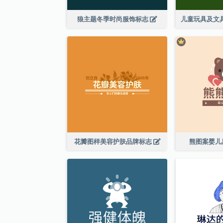
狼主题冬季时尚服饰标志
花瓣图样美容护肤品牌标志
熊图案婴儿