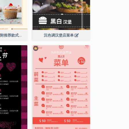
橙色调甜点菜单(附推荐款式图片)
沉色调汉堡店菜单