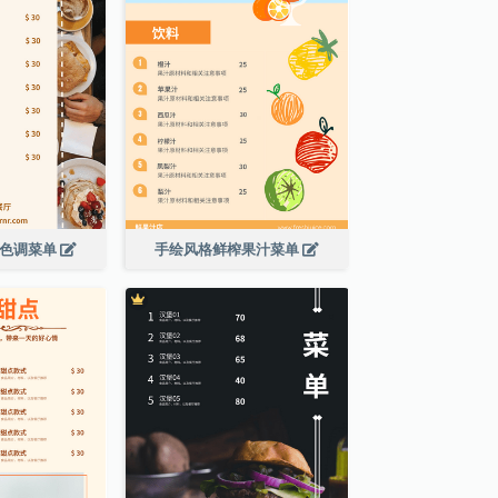
啡色调菜单
手绘风格鲜榨果汁菜单