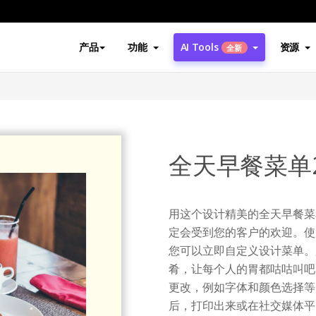
产品
功能
AI Tools
资源
全新
全天早餐菜单
用这个设计精美的全天早餐菜
定会受到您的客户的欢迎。
您可以立即自定义设计菜单。
肴，让每个人的胃都咕咕叫吧
更改，例如字体和颜色选择等
后，打印出来或在社交媒体平