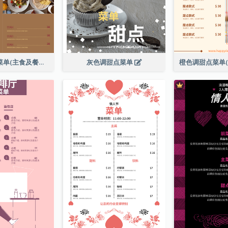
全日早晨套餐菜单(主食及餐饮)
灰色调甜点菜单