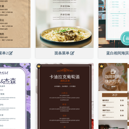
菜单2
面条菜单
蓝白相间海