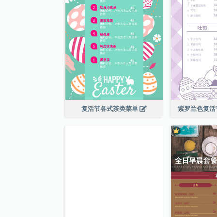
复活节各式茶类菜单
紫罗兰色复活