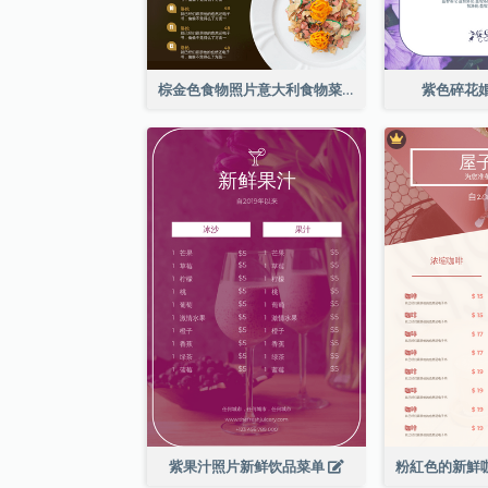
棕金色食物照片意大利食物菜单
紫色碎花
紫果汁照片新鲜饮品菜单