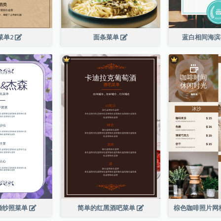
菜单2
面条菜单
蓝白相间海
婚纱照菜单
简单的红黑酒吧菜单