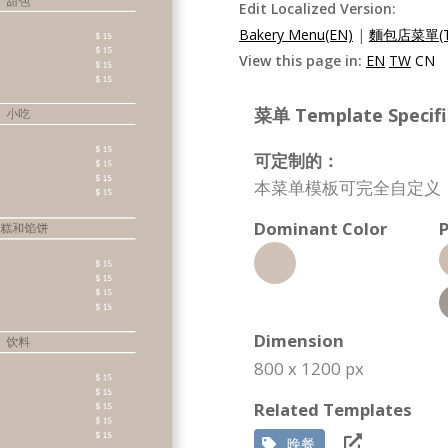
Edit Localized Version:
Bakery Menu(EN)
|
麵包店菜單(T
View this page in:
EN
TW
CN
菜单 Template Specifi
可定制的：
本菜单模板可完全自定义
Dominant Color
P
Dimension
800 x 1200 px
Related Templates
晚餐