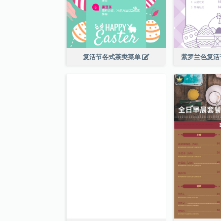
复活节各式茶类菜单
紫罗兰色复活