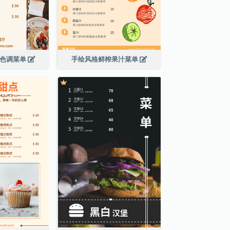
啡色调菜单
手绘风格鲜榨果汁菜单