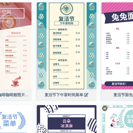
粉紅色的新鮮咖啡咖啡館照片簡單菜單
复活节下午茶时间菜单
复活节面