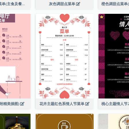
全日早晨套餐菜单(主食及餐饮)
灰色调甜点菜单
附精美插图)
花卉主题红色系情人节菜单
桃心主题情人节