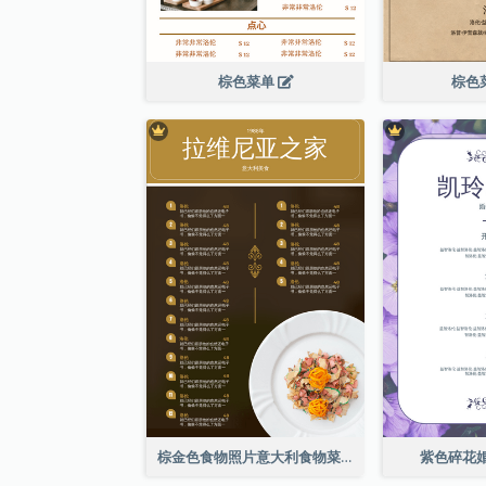
棕色菜单
棕色
棕金色食物照片意大利食物菜单
紫色碎花