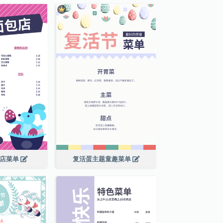
包店菜单
复活蛋主题童趣菜单