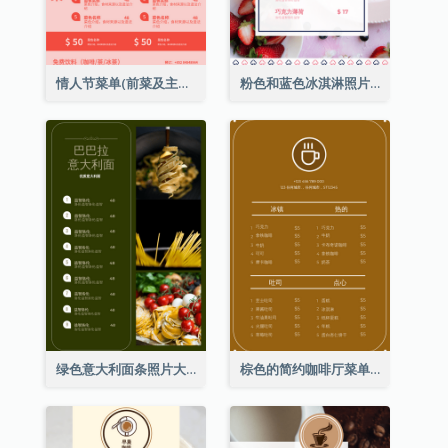
情人节菜单(前菜及主菜)
粉色和蓝色冰淇淋照片甜点菜单
绿色意大利面条照片大餐厅菜单
棕色的简约咖啡厅菜单