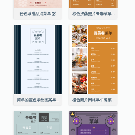
粉色系甜品点菜单
棕色披薩照片餐廳菜單
简单的蓝色条纹图案早午餐菜单
橙色照片网格早午餐菜单