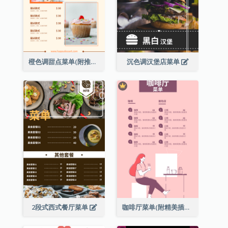
橙色调甜点菜单(附推荐款式图片)
沉色调汉堡店菜单
2段式西式餐厅菜单
咖啡厅菜单(附精美插图)