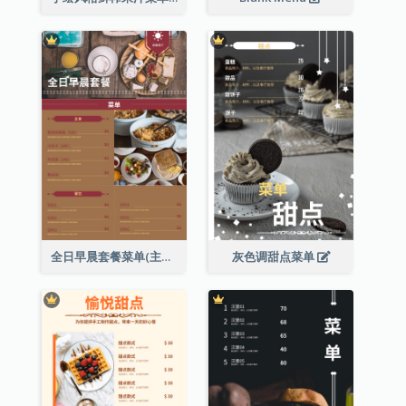
全日早晨套餐菜单(主食及餐饮)
灰色调甜点菜单