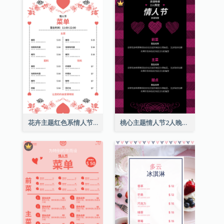
花卉主题红色系情人节菜单
桃心主题情人节2人晚餐菜单