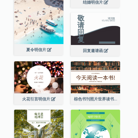
结婚明信片
夏令明信片
回复邀请函
火花引言明信片
棕色书刊照片世界读书日明信片