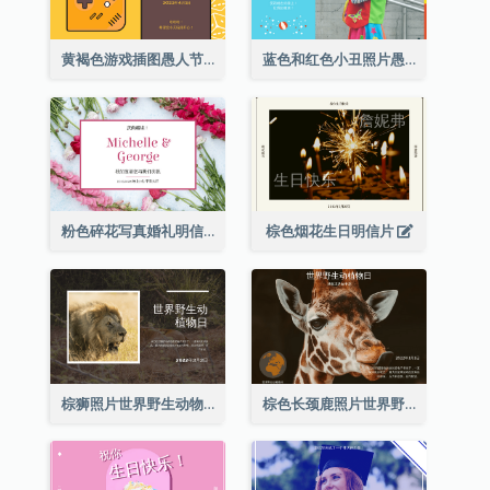
黄褐色游戏插图愚人节明信片
蓝色和红色小丑照片愚人节明信片
粉色碎花写真婚礼明信片
棕色烟花生日明信片
棕狮照片世界野生动物日明信片
棕色长颈鹿照片世界野生动物日明信片