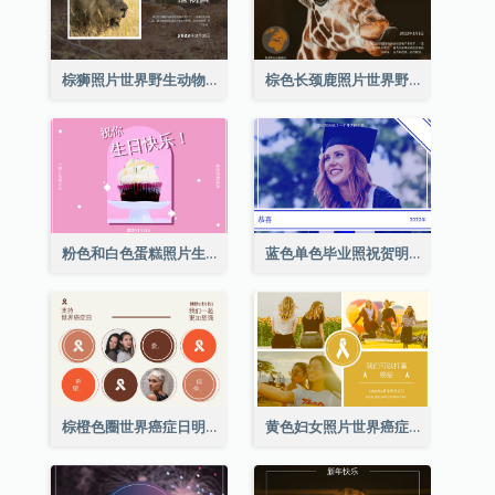
棕狮照片世界野生动物日明信片
棕色长颈鹿照片世界野生动物日明信片
粉色和白色蛋糕照片生日明信片
蓝色单色毕业照祝贺明信片
棕橙色圈世界癌症日明信片
黄色妇女照片世界癌症日明信片