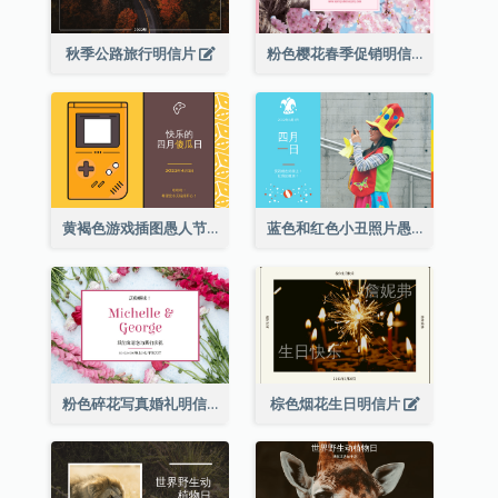
秋季公路旅行明信片
粉色樱花春季促销明信片
黄褐色游戏插图愚人节明信片
蓝色和红色小丑照片愚人节明信片
粉色碎花写真婚礼明信片
棕色烟花生日明信片