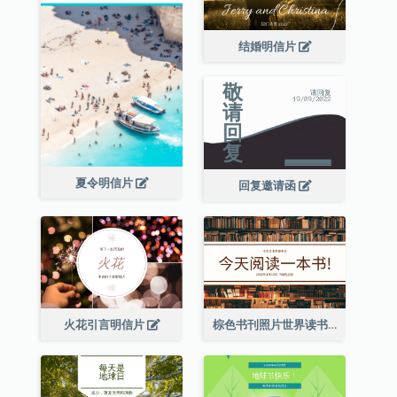
结婚明信片
夏令明信片
回复邀请函
火花引言明信片
棕色书刊照片世界读书日明信片