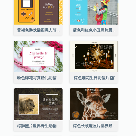
黄褐色游戏插图愚人节明信片
蓝色和红色小丑照片愚人节明信片
粉色碎花写真婚礼明信片
棕色烟花生日明信片
棕狮照片世界野生动物日明信片
棕色长颈鹿照片世界野生动物日明信片