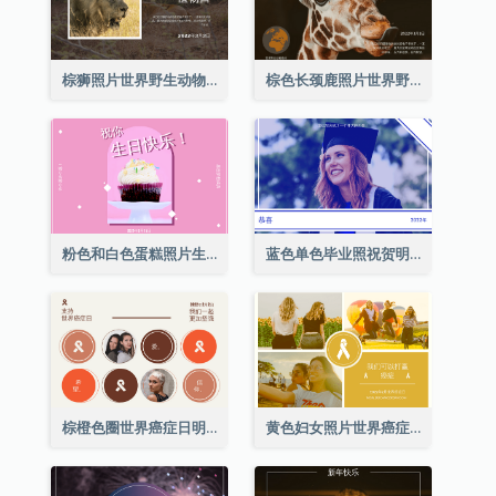
棕狮照片世界野生动物日明信片
棕色长颈鹿照片世界野生动物日明信片
粉色和白色蛋糕照片生日明信片
蓝色单色毕业照祝贺明信片
棕橙色圈世界癌症日明信片
黄色妇女照片世界癌症日明信片