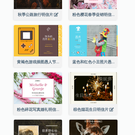
秋季公路旅行明信片
粉色樱花春季促销明信片
黄褐色游戏插图愚人节明信片
蓝色和红色小丑照片愚人节明信片
粉色碎花写真婚礼明信片
棕色烟花生日明信片