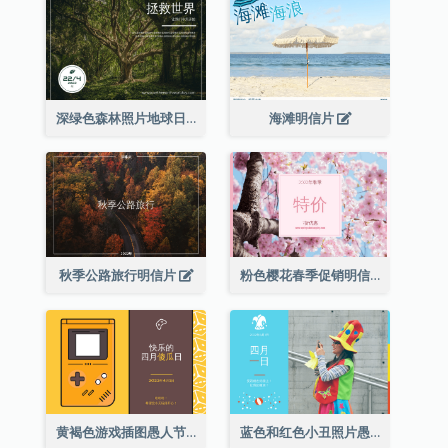
深绿色森林照片地球日明信片
海滩明信片
秋季公路旅行明信片
粉色樱花春季促销明信片
黄褐色游戏插图愚人节明信片
蓝色和红色小丑照片愚人节明信片