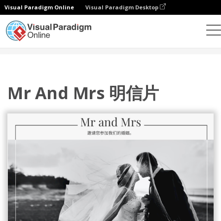
Visual Paradigm Online
Visual Paradigm Desktop
设计
模板
明信片
Mr And Mrs 明信片
Mr And Mrs 明信片